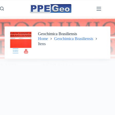
Pular
para
o
conteúdo
Geochimica Brasiliensis
Home
Geochimica Brasiliensis
Itens