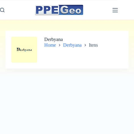
Pular
para
o
conteúdo
Derbyana
Home
Derbyana
Itens